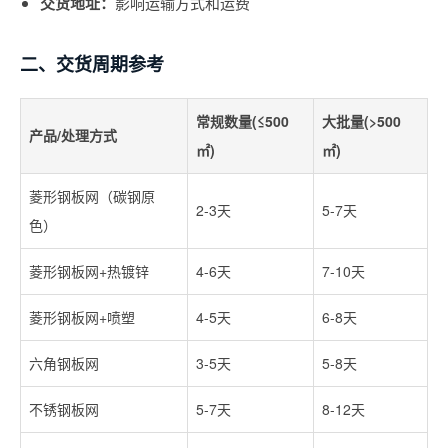
交货地址：
影响运输方式和运费
二、交货周期参考
常规数量(≤500
大批量(>500
产品/处理方式
㎡)
㎡)
菱形钢板网（碳钢原
2-3天
5-7天
色）
菱形钢板网+热镀锌
4-6天
7-10天
菱形钢板网+喷塑
4-5天
6-8天
六角钢板网
3-5天
5-8天
不锈钢板网
5-7天
8-12天