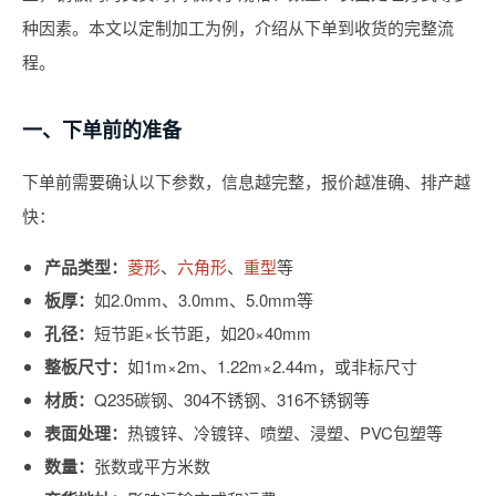
种因素。本文以定制加工为例，介绍从下单到收货的完整流
程。
一、下单前的准备
下单前需要确认以下参数，信息越完整，报价越准确、排产越
快：
产品类型：
菱形
、
六角形
、
重型
等
板厚：
如2.0mm、3.0mm、5.0mm等
孔径：
短节距×长节距，如20×40mm
整板尺寸：
如1m×2m、1.22m×2.44m，或非标尺寸
材质：
Q235碳钢、304不锈钢、316不锈钢等
表面处理：
热镀锌、冷镀锌、喷塑、浸塑、PVC包塑等
数量：
张数或平方米数