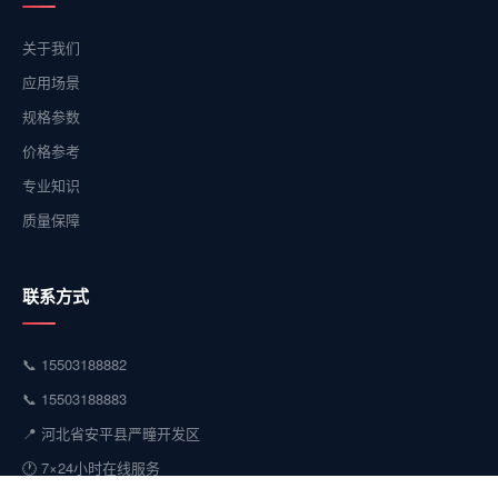
关于我们
应用场景
规格参数
价格参考
专业知识
质量保障
联系方式
📞 15503188882
📞 15503188883
📍 河北省安平县严疃开发区
🕐 7×24小时在线服务