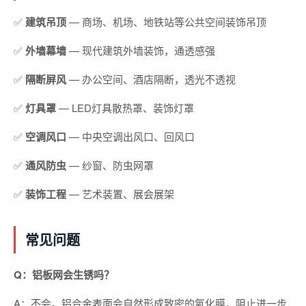
✅
建筑吊顶
— 商场、机场、地铁站等公共空间装饰吊顶
✅
外墙幕墙
— 现代建筑外墙装饰，通透感强
✅
隔断屏风
— 办公空间、酒店隔断，透光不透视
✅
灯具罩
— LED灯具散热罩、装饰灯罩
✅
空调风口
— 中央空调出风口、回风口
✅
通风防虫
— 纱窗、防虫网罩
✅
装饰工程
— 艺术装置、展会展架
常见问题
Q：铝板网会生锈吗？
A：不会。铝合金表面会自然形成致密的氧化膜，阻止进一步