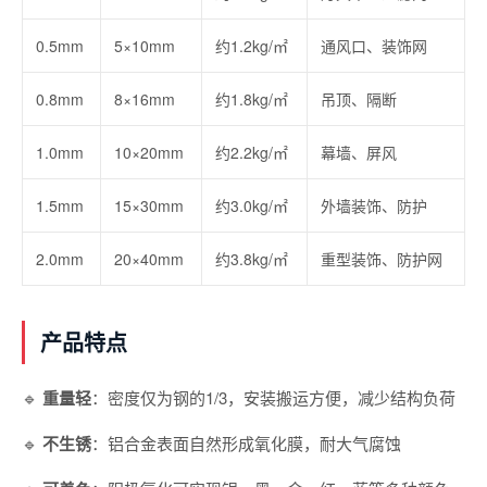
0.5mm
5×10mm
约1.2kg/㎡
通风口、装饰网
0.8mm
8×16mm
约1.8kg/㎡
吊顶、隔断
1.0mm
10×20mm
约2.2kg/㎡
幕墙、屏风
1.5mm
15×30mm
约3.0kg/㎡
外墙装饰、防护
2.0mm
20×40mm
约3.8kg/㎡
重型装饰、防护网
产品特点
🔹
重量轻
：密度仅为钢的1/3，安装搬运方便，减少结构负荷
🔹
不生锈
：铝合金表面自然形成氧化膜，耐大气腐蚀