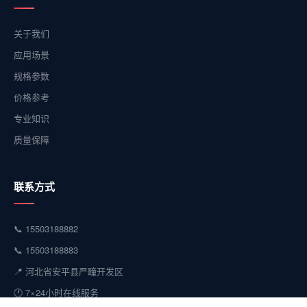
关于我们
应用场景
规格参数
价格参考
专业知识
质量保障
联系方式
📞 15503188882
📞 15503188883
📍 河北省安平县严疃开发区
🕐 7×24小时在线服务