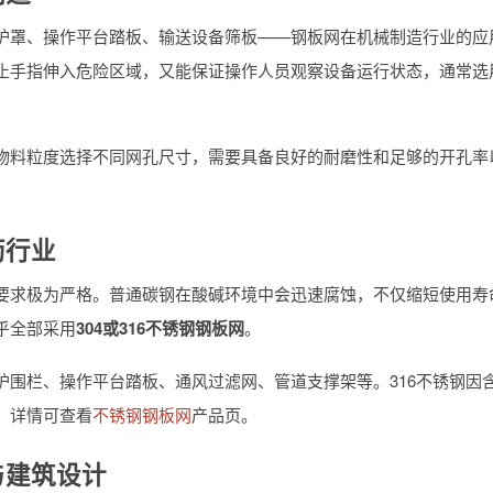
护罩、操作平台踏板、输送设备筛板——钢板网在机械制造行业的应
止手指伸入危险区域，又能保证操作人员观察设备运行状态，通常选
物料粒度选择不同网孔尺寸，需要具备良好的耐磨性和足够的开孔率
药行业
要求极为严格。普通碳钢在酸碱环境中会迅速腐蚀，不仅缩短使用寿
乎全部采用
304或316不锈钢钢板网
。
护围栏、操作平台踏板、通风过滤网、管道支撑架等。316不锈钢因
。详情可查看
不锈钢钢板网
产品页。
与建筑设计