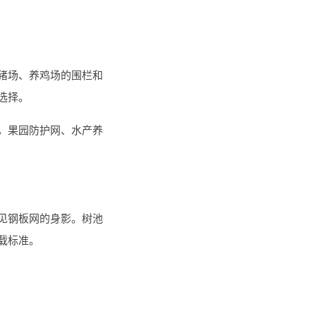
猪场、养鸡场的围栏和
选择。
，果园防护网、水产养
见钢板网的身影。树池
载标准。