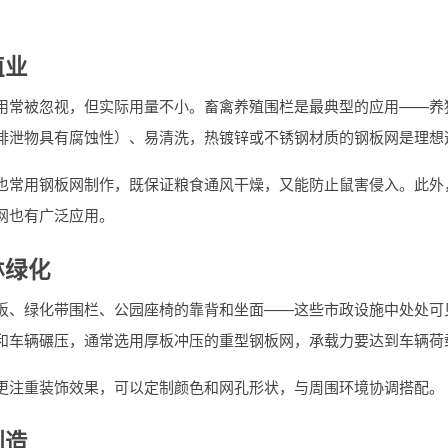
殖业
用常被忽视，但实际用量不小。畜禽养殖围栏是最典型的应用——养
排泄物具有腐蚀性）、易清洗，热镀锌或不锈钢材质的钢板网是理想
也常用钢板网制作，既保证粮食通风干燥，又能防止鼠害侵入。此外
网也有广泛应用。
林绿化
板、绿化带围栏、公园座椅的靠背和坐面——这些市政设施中处处可
和车辆碾压，通常选用厚板冲压的重型钢板网，承载力要达到车辆荷
更注重装饰效果，可以定制颜色和网孔形状，与周围环境协调搭配。
制造