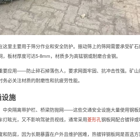
在这里主要用于筛分作业和安全防护。振动筛上的筛网需要承受矿石
网，板材厚度可达5-8mm，材质多为高锰钢或耐磨合金钢。
重要应用——防止碎石掉落伤人，要求网面牢固、抗冲击性强。矿山
时务必关注材质的耐磨性和抗疲劳性能。
通设施
、中央隔离带护栏、桥梁防抛网——这些交通安全设施大量使用钢板
车灯眩光，又不影响驾驶员视线，通常采用
菱形孔
钢板网配合镀锌或
度和防腐，因为长期暴露在户外且维护困难，热镀锌钢板网是首选方案