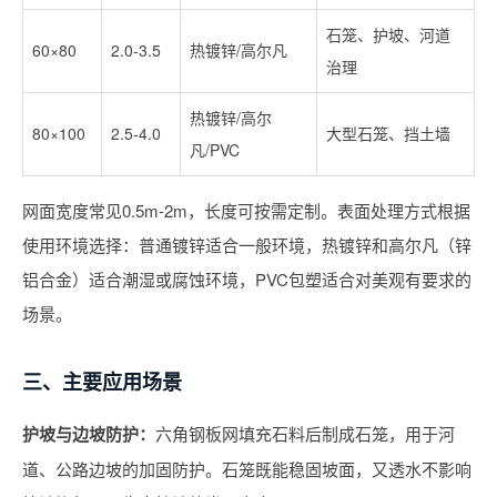
石笼、护坡、河道
60×80
2.0-3.5
热镀锌/高尔凡
治理
热镀锌/高尔
80×100
2.5-4.0
大型石笼、挡土墙
凡/PVC
网面宽度常见0.5m-2m，长度可按需定制。表面处理方式根据
使用环境选择：普通镀锌适合一般环境，热镀锌和高尔凡（锌
铝合金）适合潮湿或腐蚀环境，PVC包塑适合对美观有要求的
场景。
三、主要应用场景
护坡与边坡防护：
六角钢板网填充石料后制成石笼，用于河
道、公路边坡的加固防护。石笼既能稳固坡面，又透水不影响