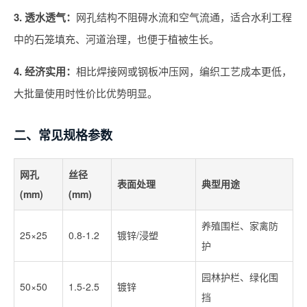
3. 透水透气：
网孔结构不阻碍水流和空气流通，适合水利工程
中的石笼填充、河道治理，也便于植被生长。
4. 经济实用：
相比焊接网或钢板冲压网，编织工艺成本更低，
大批量使用时性价比优势明显。
二、常见规格参数
网孔
丝径
表面处理
典型用途
(mm)
(mm)
养殖围栏、家禽防
25×25
0.8-1.2
镀锌/浸塑
护
园林护栏、绿化围
50×50
1.5-2.5
镀锌
挡