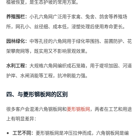
植被恢复，是生态护坡的常用方案。
养殖围栏：
小孔六角网广泛用于家禽、兔舍、鸽舍等养殖场
所，网孔小、丝径细、成本低，浸塑处理后使用寿命更长。
园林绿化：
中等孔径的六角网用于绿化带围挡、苗圃防护、花
架攀爬网等，既实用又不影响景观效果。
水利工程：
大规格六角网编织成石笼箱，用于堤坝加固、河道
护岸、水闸消能等工程，抗冲刷能力强。
四、与菱形钢板网的区别
很多客户会混淆六角钢板网和
菱形钢板网
，两者在工艺和用途
上有明显差异：
工艺不同：
菱形钢板网是冲压拉伸而成，六角钢板网是编