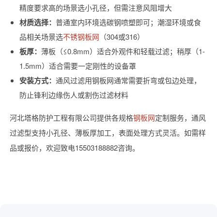
精度要求高的场景选小孔径，但需注意风阻增大
材质选择：
普通室内环境选碳钢喷塑即可；潮湿环境或食
品相关场景选
不锈钢板网
（304或316）
板厚：
薄板（≤0.8mm）适合外观件和轻载过滤；稍厚（1-
1.5mm）适合需要一定刚性的设备罩
安装方式：
通风过滤用钢板网通常需要折弯或包边处理，
防止锋利边缘伤人或割伤过滤材料
河北塔格防护工程有限公司提供各规格
钢板网
定制服务，通风
过滤型支持小孔径、薄板厚加工，表面处理方式灵活。如需样
品或报价，欢迎致电15503188882咨询。