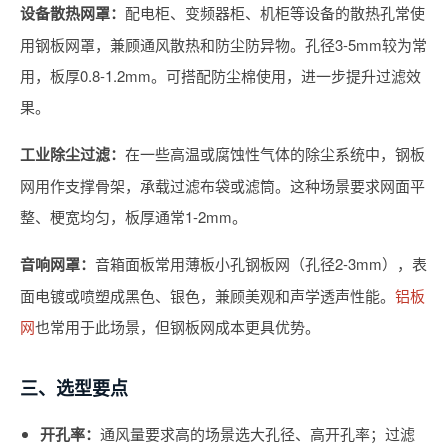
设备散热网罩：
配电柜、变频器柜、机柜等设备的散热孔常使
用钢板网罩，兼顾通风散热和防尘防异物。孔径3-5mm较为常
用，板厚0.8-1.2mm。可搭配防尘棉使用，进一步提升过滤效
果。
工业除尘过滤：
在一些高温或腐蚀性气体的除尘系统中，钢板
网用作支撑骨架，承载过滤布袋或滤筒。这种场景要求网面平
整、梗宽均匀，板厚通常1-2mm。
音响网罩：
音箱面板常用薄板小孔钢板网（孔径2-3mm），表
面电镀或喷塑成黑色、银色，兼顾美观和声学透声性能。
铝板
网
也常用于此场景，但钢板网成本更具优势。
三、选型要点
开孔率：
通风量要求高的场景选大孔径、高开孔率；过滤