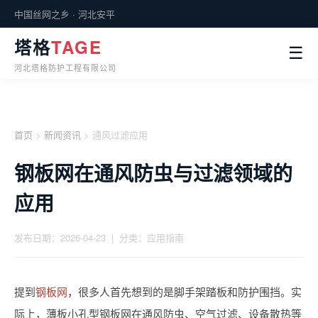
中国丝网之乡 · 河北安平
塔格
TAGE
☰
河北塔格防护工程有限公司
首页
>
新闻资讯
> 通风过滤应用
钢板网在通风防虫与过滤领域的
应用
发布日期：2026-04-23 | 分类：应用指南
提到
钢板网
，很多人首先想到的是脚手架踏板和防护围挡。实
际上，薄板小孔型钢板网在通风防虫、空气过滤、设备散热等