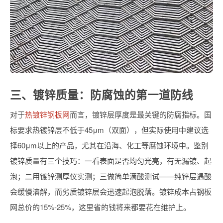
三、镀锌质量：防腐蚀的第一道防线
对于
热镀锌钢板网
而言，镀锌层厚度是最关键的防腐指标。国
标要求热镀锌层不低于45μm（双面），但实际使用中建议选
择60μm以上的产品，尤其在沿海、化工等腐蚀环境中。鉴别
镀锌质量有三个技巧：一看表面是否均匀光亮，有无漏镀、起
泡；二用镀锌测厚仪实测；三做简单滴酸测试——纯锌层遇酸
会缓慢溶解，而劣质镀锌层会迅速起泡脱落。镀锌成本占钢板
网总价的15%-25%，这里省的钱将来都要花在维护上。