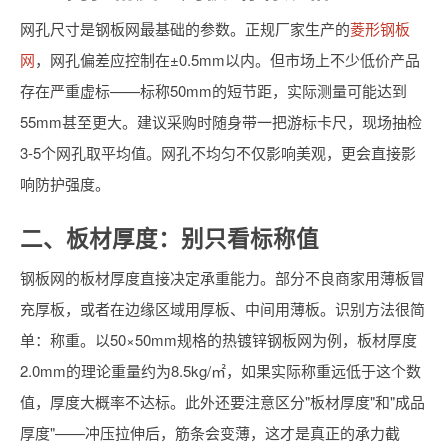
网孔尺寸是钢板网最基础的参数。正规厂家生产的
菱形钢板
网
，网孔偏差应控制在±0.5mm以内。但市场上不少低价产品
存在严重虚标——标称50mm的短节距，实际测量可能达到
55mm甚至更大。建议采购时随身带一把游标卡尺，现场抽检
3-5个网孔取平均值。网孔不均匀不仅影响美观，更会直接影
响防护强度。
二、板材厚度：别只看标称值
钢板网的板材厚度直接决定承重能力。部分不良商家用薄板冒
充厚板，或者在边缘区域用厚板、中间用薄板。识别方法很简
单：称重。以50×50mm规格的热镀锌钢板网为例，板材厚度
2.0mm的理论重量约为8.5kg/㎡，如果实际称重远低于这个数
值，厚度大概率不达标。此外还要注意区分"板材厚度"和"成品
厚度"——冲压拉伸后，筋条会变薄，这才是真正的承力截