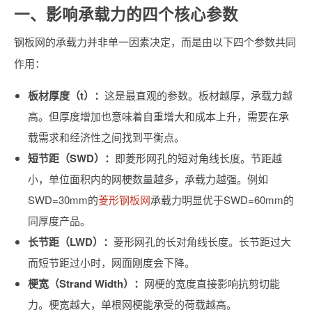
一、影响承载力的四个核心参数
钢板网的承载力并非单一因素决定，而是由以下四个参数共同
作用：
板材厚度（t）：
这是最直观的参数。板材越厚，承载力越
高。但厚度增加也意味着自重增大和成本上升，需要在承
载需求和经济性之间找到平衡点。
短节距（SWD）：
即菱形网孔的短对角线长度。节距越
小，单位面积内的网梗数量越多，承载力越强。例如
SWD=30mm的
菱形钢板网
承载力明显优于SWD=60mm的
同厚度产品。
长节距（LWD）：
菱形网孔的长对角线长度。长节距过大
而短节距过小时，网面刚度会下降。
梗宽（Strand Width）：
网梗的宽度直接影响抗剪切能
力。梗宽越大，单根网梗能承受的荷载越高。