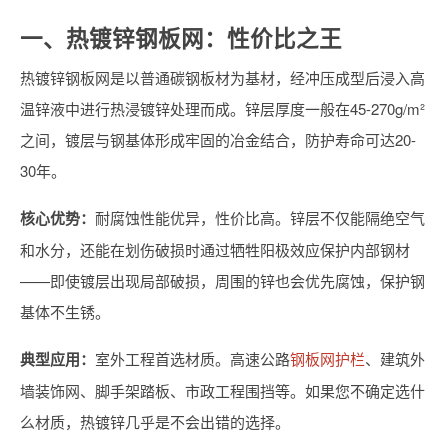
一、热镀锌钢板网：性价比之王
热镀锌钢板网是以普通碳钢板材为基材，经冲压成型后浸入高
温锌液中进行热浸镀锌处理而成。锌层厚度一般在45-270g/m²
之间，镀层与钢基体形成牢固的冶金结合，防护寿命可达20-
30年。
核心优势：
耐腐蚀性能优异，性价比高。锌层不仅能隔绝空气
和水分，还能在划伤破损时通过牺牲阳极效应保护内部钢材
——即使镀层出现局部破损，周围的锌也会优先腐蚀，保护钢
基体不生锈。
典型应用：
室外工程首选材质。高速公路
钢板网护栏
、建筑外
墙装饰网、脚手架踏板、市政工程围挡等。如果您不确定选什
么材质，热镀锌几乎是不会出错的选择。