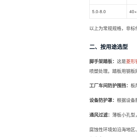
5.0-8.0
40×
以上为常规规格，非标件
二、按用途选型
脚手架踏板：
这是
菱形
喷塑处理。踏板用钢板
工厂车间防护围挡：
板
设备防护罩：
根据设备
通风过滤：
薄板小孔型，
腐蚀性环境如沿海地区