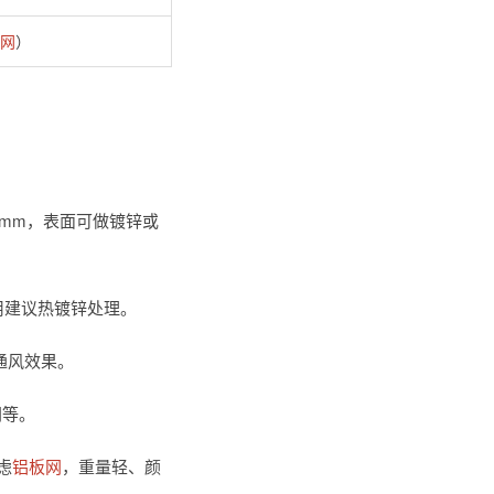
网
）
50mm，表面可做镀锌或
用建议热镀锌处理。
通风效果。
网等。
虑
铝板网
，重量轻、颜