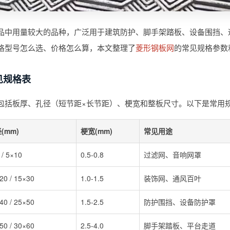
品中用量较大的品种，广泛用于建筑防护、脚手架踏板、设备围挡、
格型号怎么选、价格怎么算，本文整理了
菱形钢板网
的常见规格参数
见规格表
包括板厚、孔径（短节距×长节距）、梗宽和整板尺寸。以下是常用
(mm)
梗宽(mm)
常见用途
 / 5×10
0.5-0.8
过滤网、音响网罩
20 / 15×30
1.0-1.5
装饰网、通风百叶
40 / 25×50
1.5-2.5
防护围挡、设备防护罩
50 / 30×60
2.5-4.0
脚手架踏板、平台走道