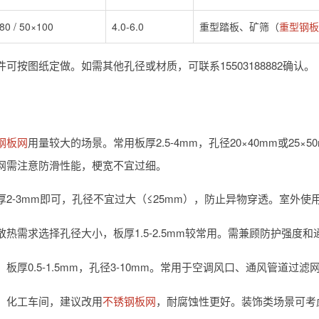
80 / 50×100
4.0-6.0
重型踏板、矿筛（
重型钢板
可按图纸定做。如需其他孔径或材质，可联系15503188882确认。
钢板网
用量较大的场景。常用板厚2.5-4mm，孔径20×40mm或25×
网需注意防滑性能，梗宽不宜过细。
厚2-3mm即可，孔径不宜过大（≤25mm），防止异物穿透。室外使
散热需求选择孔径大小，板厚1.5-2.5mm较常用。需兼顾防护强度和
板厚0.5-1.5mm，孔径3-10mm。常用于空调风口、通风管道过滤
、化工车间，建议改用
不锈钢板网
，耐腐蚀性更好。装饰类场景可考