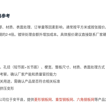
格参考
厚、材质、表面处理、订单量等因素影响，通常按平方米或按张报价
钢的2-4倍。镀锌处理会额外增加成本。具体报价建议直接联系厂家
、孔径（短节距×长节距）、梗宽、整板尺寸、材质、表面处理方式
考察，确认厂家产能和质量管控能力
关用途，需确认产品是否符合相关标准
挤压变形
公司位于安平县，提供
菱形钢板网
、
重型钢板网
、
六角钢板网
等产品