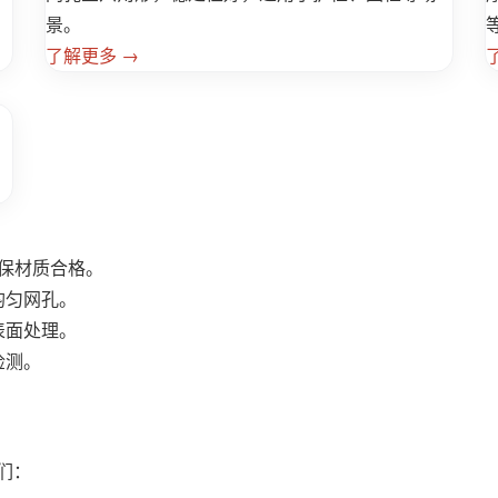
景。
了解更多 →
确保材质合格。
均匀网孔。
表面处理。
检测。
。
们：