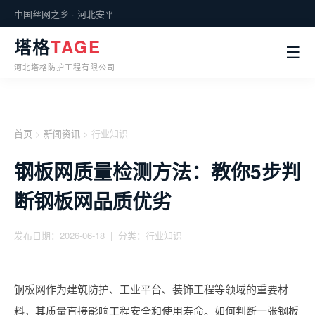
中国丝网之乡 · 河北安平
塔格
TAGE
☰
河北塔格防护工程有限公司
首页
>
新闻资讯
> 行业知识
钢板网质量检测方法：教你5步判
断钢板网品质优劣
发布日期：2026-06-18 | 分类：行业知识
钢板网作为建筑防护、工业平台、装饰工程等领域的重要材
料，其质量直接影响工程安全和使用寿命。如何判断一张钢板