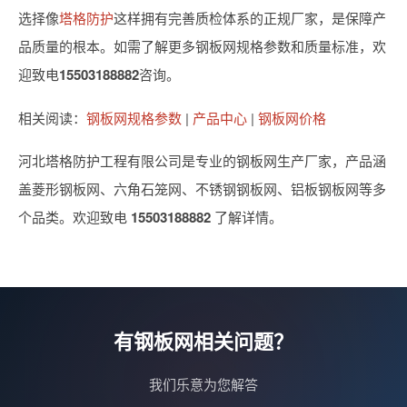
选择像
塔格防护
这样拥有完善质检体系的正规厂家，是保障产
品质量的根本。如需了解更多钢板网规格参数和质量标准，欢
迎致电
15503188882
咨询。
相关阅读：
钢板网规格参数
|
产品中心
|
钢板网价格
河北塔格防护工程有限公司是专业的钢板网生产厂家，产品涵
盖菱形钢板网、六角石笼网、不锈钢钢板网、铝板钢板网等多
个品类。欢迎致电
15503188882
了解详情。
有钢板网相关问题？
我们乐意为您解答