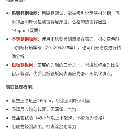
热镀锌钢板网
：用磁铁测试，能被吸引说明基材为钢；再
用锌层测厚仪检测镀锌层厚度，合格的热镀锌层应
≥45μm（双面）。
不锈钢钢板网
：使用不锈钢检测液滴在表面，根据变色时
间判断材质等级（201/304/316等）。也可用光谱仪进行精
确分析。
铝板钢板网
：密度约为钢的三分之一，可通过称重对比法
初步鉴别。优质铝板钢板网表面应光滑、无氧化斑点。
表面处理检测：
喷塑层厚度应≥60μm，用涂层测厚仪测量
浸塑层应均匀包裹，无漏塑、气泡
做盐雾试验（48小时以上不起泡、不脱落为合格）
用硬物轻划表面，检查涂层附着力